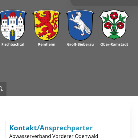
Kontakt/Ansprechparter
Abwasserverband Vorderer Odenwald